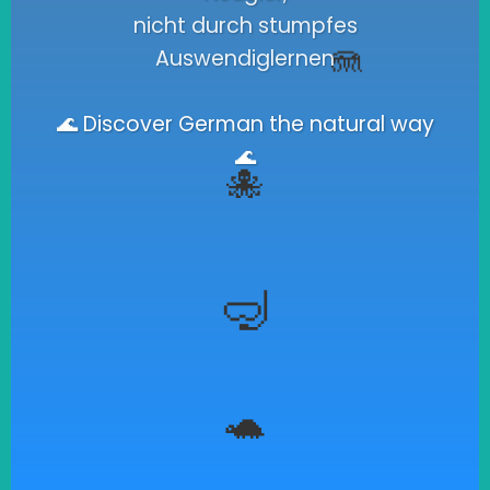
nicht durch stumpfes
🪼
Auswendiglernen
🌊 Discover German the natural way
🌊
🐙

🐢