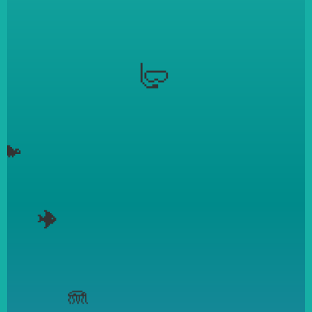
🤿
🐢
🐠
🪼