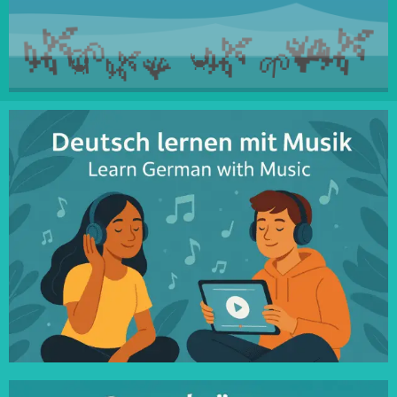
🌿
🌿
🌿
🪸
🌱
🌿
🌱
🪸
🦀
🦀